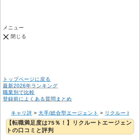
メニュー
閉じる
口コミ総数
964
件
(2026年6月25日現在) 口コミ募集中です！
※本サイトはプロモーションが含まれています
トップページに戻る
最新2026年ランキング
職業別で比較
登録前によくある質問まとめ
キャリ評
>
大手/総合型エージェント
>
リクルートエ
【転職満足度は75％！】リクルートエージェン
トの口コミと評判