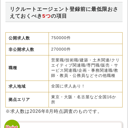
リクルートエージェント登録前に最低限おさ
えておくべき
5つ
の項目
公開求人数
750000件
非公開求人数
270000件
営業職/技術職/建築・土木関連/クリ
エイティブ関連職/専門職/販売・サ
職種
ービス関連職/企画・事務関連職/教
師・教員・公務員などその他職種
求人地域
全国に求人あり！
東京・大阪・名古屋など全国16か
拠点エリア
所
※求人数は
2026年8月
時点調査のものです。