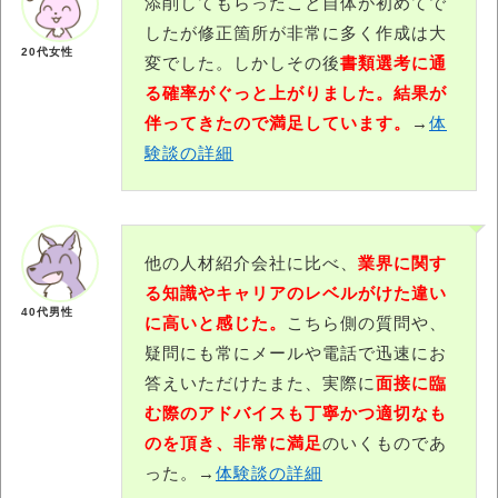
添削してもらったこと自体が初めてで
したが修正箇所が非常に多く作成は大
20代女性
変でした。しかしその後
書類選考に通
る確率がぐっと上がりました。結果が
伴ってきたので満足しています。
→
体
験談の詳細
他の人材紹介会社に比べ、
業界に関す
る知識やキャリアのレベルがけた違い
40代男性
に高いと感じた。
こちら側の質問や、
疑問にも常にメールや電話で迅速にお
答えいただけたまた、実際に
面接に臨
む際のアドバイスも丁寧かつ適切なも
のを頂き、非常に満足
のいくものであ
った。→
体験談の詳細