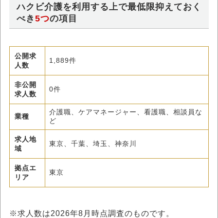
ハクビ介護を利用する上で最低限抑えておく
べき
5つ
の項目
公開求
1,889件
人数
非公開
0件
求人数
介護職、ケアマネージャー、看護職、相談員な
業種
ど
求人地
東京、千葉、埼玉、神奈川
域
拠点エ
東京
リア
※求人数は
2026年8月
時点調査のものです。