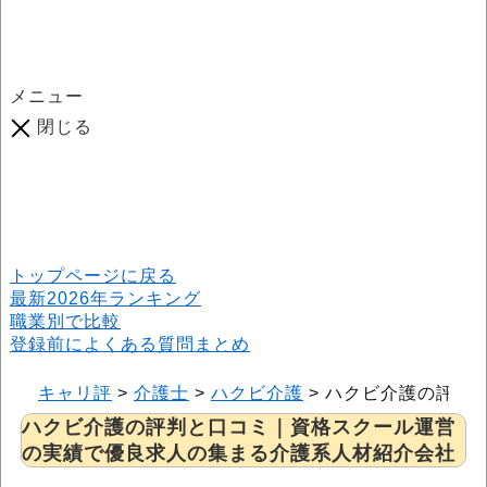
メニュー
閉じる
口コミ総数
964
件
(2026年6月25日現在) 口コミ募集中です！
※本サイトはプロモーションが含まれています
トップページに戻る
最新2026年ランキング
職業別で比較
登録前によくある質問まとめ
キャリ評
>
介護士
>
ハクビ介護
>
ハクビ介護の評判
ハクビ介護の評判と口コミ｜資格スクール運営
の実績で優良求人の集まる介護系人材紹介会社