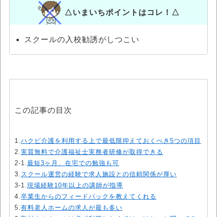
△いまいちポイントはコレ！△
スクールの入校勧誘がしつこい
この記事の目次
1.
ハクビ介護を利用する上で最低限抑えておくべき5つの項目
2.
実質無料で介護福祉士実務者研修が取得できる
2-1.
最短3ヶ月、在宅での勉強も可
3.
スクール運営の経験で求人施設との信頼関係が厚い
3-1.
現場経験10年以上の講師が指導
4.
卒業生からのフィードバックを教えてくれる
5.
有料老人ホームの求人が最も多い