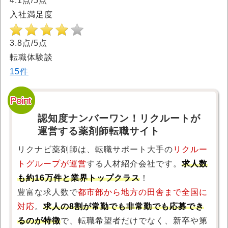
4.1点/5点
入社満足度
3.8点/5点
転職体験談
15件
認知度ナンバーワン！リクルートが
運営する薬剤師転職サイト
リクナビ薬剤師は、転職サポート大手の
リクルー
トグループが運営
する人材紹介会社です。
求人数
も約16万件と業界トップクラス
！
豊富な求人数で
都市部から地方の田舎まで全国に
対応
。
求人の8割が常勤でも非常勤でも応募でき
るのが特徴
で、転職希望者だけでなく、新卒や第