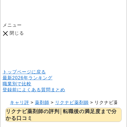
メニュー
閉じる
口コミ総数
964
件
(2026年6月25日現在) 口コミ募集中です！
※本サイトはプロモーションが含まれています
トップページに戻る
最新2026年ランキング
職業別で比較
登録前によくある質問まとめ
キャリ評
>
薬剤師
>
リクナビ薬剤師
>
リクナビ薬剤
リクナビ薬剤師の評判│転職後の満足度まで分
かる口コミ