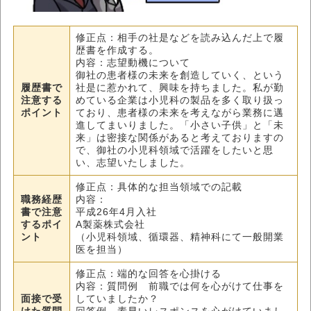
修正点：相手の社是などを読み込んだ上で履
歴書を作成する。
内容：志望動機について
御社の患者様の未来を創造していく、という
履歴書で
社是に惹かれて、興味を持ちました。私が勤
注意する
めている企業は小児科の製品を多く取り扱っ
ポイント
ており、患者様の未来を考えながら業務に邁
進してまいりました。「小さい子供」と「未
来」は密接な関係があると考えておりますの
で、御社の小児科領域で活躍をしたいと思
い、志望いたしました。
修正点：具体的な担当領域での記載
職務経歴
内容：
書で注意
平成26年4月入社
するポイ
A製薬株式会社
ント
（小児科領域、循環器、精神科にて一般開業
医を担当）
修正点：端的な回答を心掛ける
内容：質問例 前職では何を心がけて仕事を
面接で受
していましたか？