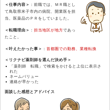
＜仕事内容＞
：前職では、ＭＲ職とし
て鳥取県米子市内の病院、開業医を担
当。医薬品のＰＲをしていました。
＜転職理由＞
：
担当地区が地方
であっ
たこと。
＜叶えたかった事＞
：
首都圏での勤務、業種転換
＜
リクナビ薬剤師を選んだ決め手
＞
「薬剤師 転職」で検索をかけると上位に表示さ
れた
ネームバリュー
連絡が早かった
面談した感想とアドバイス