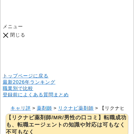
メニュー
閉じる
口コミ総数
964
件
(2026年6月25日現在) 口コミ募集中です！
※本サイトはプロモーションが含まれています
トップページに戻る
最新2026年ランキング
職業別で比較
登録前によくある質問まとめ
キャリ評
>
薬剤師
>
リクナビ薬剤師
>
【リクナビ薬剤
【リクナビ薬剤師/MR/男性の口コミ】転職成功
も、転職エージェントの知識や対応は可もなく
不可もなく