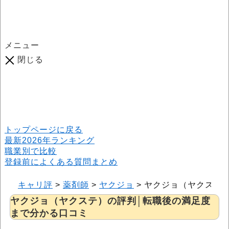
メニュー
閉じる
口コミ総数
964
件
(2026年6月25日現在) 口コミ募集中です！
※本サイトはプロモーションが含まれています
トップページに戻る
最新2026年ランキング
職業別で比較
登録前によくある質問まとめ
キャリ評
>
薬剤師
>
ヤクジョ
>
ヤクジョ（ヤクステ
ヤクジョ（ヤクステ）の評判│転職後の満足度
まで分かる口コミ