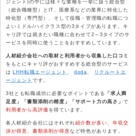
ジェント)の中には様々な業種を一挙に扱う総合型
（総合職種型）とIT、医療系などの業界に特化した
特化型（専門型）、そして役職・管理職の転職につ
よいミドル/ハイクラス型の3タイプがあります。キ
ャリ評では就きたい職種に合わせて2～3タイプのサ
ービスを同時に使うことをおすすめしています。
人材紹介会社への取材と利用者から収集した口コミ
をもとにキャリ評がおすすめする総合型のサービス
は
LHH転職エージェント
、
doda
、
リクルートエ
ージェント
です。
3社とも転職成功に必要なポイントである
「求人満
足度」「書類添削の精度」「サポート力の高さ」
で
利用者から高評価
を得ています。
各人材紹介会社にはそれぞれ
紹介数が多い、年収交
渉が得意、書類添削が得意
など特色があります。