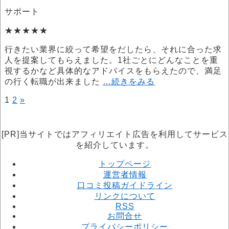
サポート
★★★★★
行きたい業界に絞って希望をだしたら、それに合った求
人を提案してもらえました。1社ごとにどんなことを重
視するかなど具体的なアドバイスをもらえたので、満足
の行く転職が出来ました
…続きをみる
1
2
»
投
稿
の
[PR]当サイトではアフィリエイト広告を利用してサービス
を紹介しています。
ペ
トップページ
ー
運営者情報
ジ
口コミ投稿ガイドライン
リンクについて
送
RSS
り
お問合せ
プライバシーポリシー