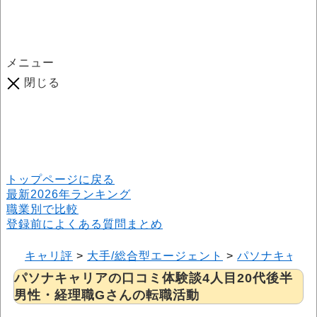
メニュー
閉じる
口コミ総数
964
件
(2026年6月25日現在) 口コミ募集中です！
※本サイトはプロモーションが含まれています
トップページに戻る
最新2026年ランキング
職業別で比較
登録前によくある質問まとめ
キャリ評
>
大手/総合型エージェント
>
パソナキャリ
パソナキャリアの口コミ体験談4人目20代後半
男性・経理職Gさんの転職活動