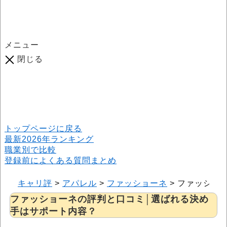
メニュー
閉じる
口コミ総数
964
件
(2026年6月25日現在) 口コミ募集中です！
※本サイトはプロモーションが含まれています
トップページに戻る
最新2026年ランキング
職業別で比較
登録前によくある質問まとめ
キャリ評
>
アパレル
>
ファッショーネ
>
ファッショ
ファッショーネの評判と口コミ│選ばれる決め
手はサポート内容？