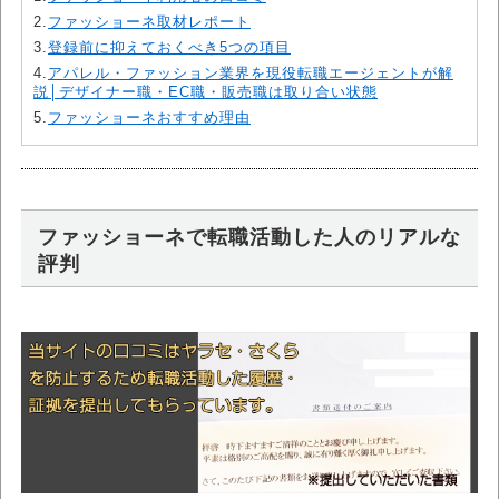
2.
ファッショーネ取材レポート
3.
登録前に抑えておくべき5つの項目
4.
アパレル・ファッション業界を現役転職エージェントが解
説│デザイナー職・EC職・販売職は取り合い状態
5.
ファッショーネおすすめ理由
ファッショーネで転職活動した人のリアルな
評判