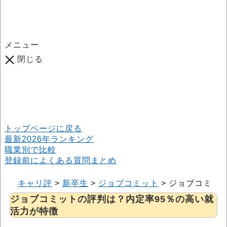
メニュー
閉じる
口コミ総数
964
件
(2026年6月25日現在) 口コミ募集中です！
※本サイトはプロモーションが含まれています
トップページに戻る
最新2026年ランキング
職業別で比較
登録前によくある質問まとめ
キャリ評
>
新卒生
>
ジョブコミット
>
ジョブコミッ
ジョブコミットの評判は？内定率95％の高い就
活力が特徴