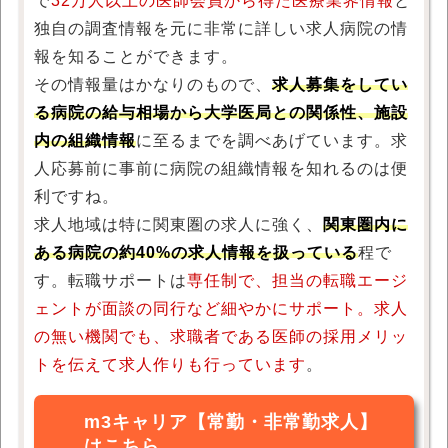
で
32万人以上の医師会員から得た医療業界情報
と
独自の調査情報を元に非常に詳しい求人病院の情
報を知ることができます。
その情報量はかなりのもので、
求人募集をしてい
る病院の給与相場から大学医局との関係性、施設
内の組織情報
に至るまでを調べあげています。求
人応募前に事前に病院の組織情報を知れるのは便
利ですね。
求人地域は特に関東圏の求人に強く、
関東圏内に
ある病院の約40%の求人情報を扱っている
程で
す。転職サポートは
専任制で、担当の転職エージ
ェントが面談の同行など細やかにサポート。求人
の無い機関でも、求職者である医師の採用メリッ
トを伝えて求人作りも行っています
。
m3キャリア【常勤・非常勤求人】
はこちら