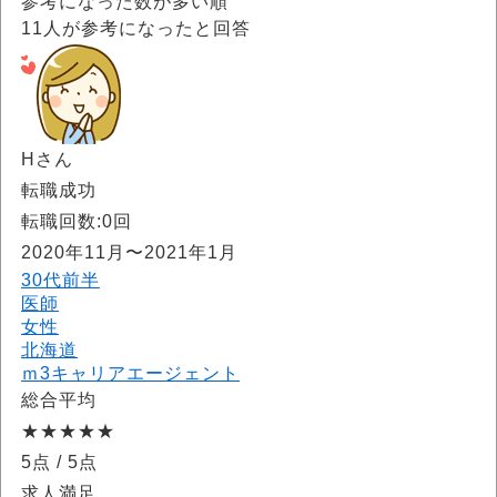
参考になった数が多い順
11
人が参考になったと回答
Hさん
転職成功
転職回数:0回
2020年11月〜2021年1月
30代前半
医師
女性
北海道
ｍ3キャリアエージェント
総合平均
★★★★★
5点
/ 5点
求人満足