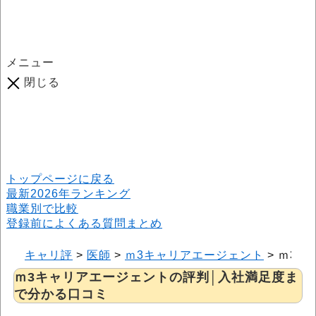
メニュー
閉じる
口コミ総数
964
件
(2026年6月25日現在) 口コミ募集中です！
※本サイトはプロモーションが含まれています
トップページに戻る
最新2026年ランキング
職業別で比較
登録前によくある質問まとめ
キャリ評
>
医師
>
ｍ3キャリアエージェント
>
ｍ3キ
ｍ3キャリアエージェントの評判│入社満足度ま
で分かる口コミ