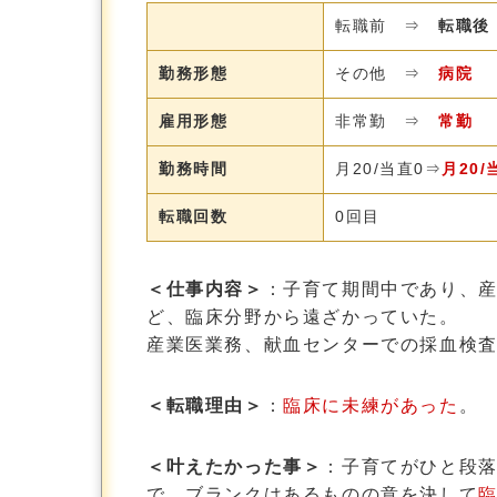
転職前 ⇒
転職後
勤務形態
その他 ⇒
病院
雇用形態
非常勤 ⇒
常勤
勤務時間
月20/当直0⇒
月20/
転職回数
0回目
＜仕事内容＞
：子育て期間中であり、
ど、臨床分野から遠ざかっていた。
産業医業務、献血センターでの採血検
＜転職理由＞
：
臨床に未練があった
。
＜叶えたかった事＞
：子育てがひと段
で、ブランクはあるものの意を決して