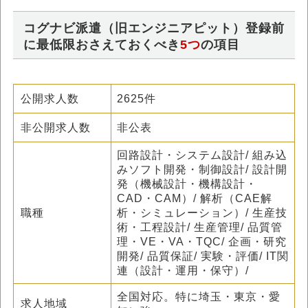
コグナビ派遣（旧エンジニアピット）登録前
に最低限おさえておくべき
5つ
の項目
公開求人数
2625件
非公開求人数
非公表
回路設計・システム設計/ 組み込
みソフト開発・制御設計/ 設計開
発（機械設計・機構設計・
CAD・CAM）/ 解析（CAE解
職種
析・シミュレーション）/ 生産技
術・工程設計/ 生産管理/ 品質管
理・VE・VA・TQC/ 企画・研究
開発/ 品質保証/ 実験・評価/ IT関
連（設計・運用・保守）/
全国対応。特に埼玉・東京・愛
求人地域