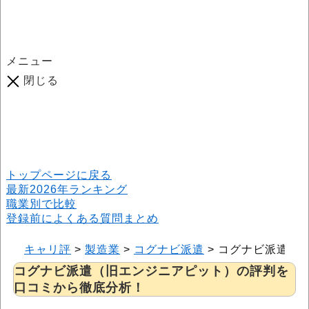
メニュー
閉じる
口コミ総数
964
件
(2026年6月25日現在) 口コミ募集中です！
※本サイトはプロモーションが含まれています
トップページに戻る
最新2026年ランキング
職業別で比較
登録前によくある質問まとめ
キャリ評
>
製造業
>
コグナビ派遣
>
コグナビ派遣（
コグナビ派遣（旧エンジニアピット）の評判を
口コミから徹底分析！