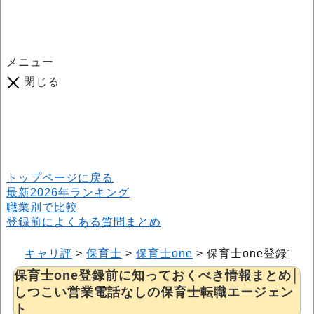
メニュー
閉じる
口コミ総数
964
件
(2026年6月25日現在) 口コミ募集中です！
※本サイトはプロモーションが含まれています
トップページに戻る
最新2026年ランキング
職業別で比較
登録前によくある質問まとめ
キャリ評
>
保育士
>
保育士one
>
保育士one登録前
保育士one登録前に知っておくべき情報まとめ│
しつこい営業電話なしの保育士転職エージェン
ト