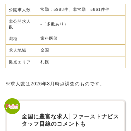
公開求人数
常勤：5988件、非常勤：5861件件
非公開求人
-（多数あり）
数
職種
歯科医師
求人地域
全国
拠点エリア
札幌
※求人数は
2026年8月
時点調査のものです。
全国に豊富な求人│ファーストナビス
タッフ目線のコメントも