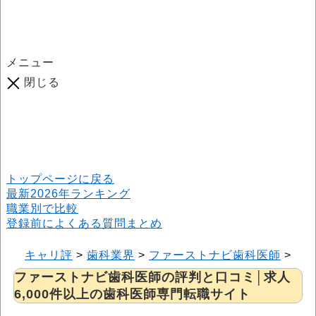
メニュー
閉じる
口コミ総数
964
件
(2026年6月25日現在) 口コミ募集中です！
※本サイトはプロモーションが含まれています
トップページに戻る
最新2026年ランキング
職業別で比較
登録前によくある質問まとめ
キャリ評
>
歯科業界
>
ファーストナビ歯科医師
>
フ
ファーストナビ歯科医師の評判と口コミ│求人
6,000件以上の歯科医師専門転職サイト