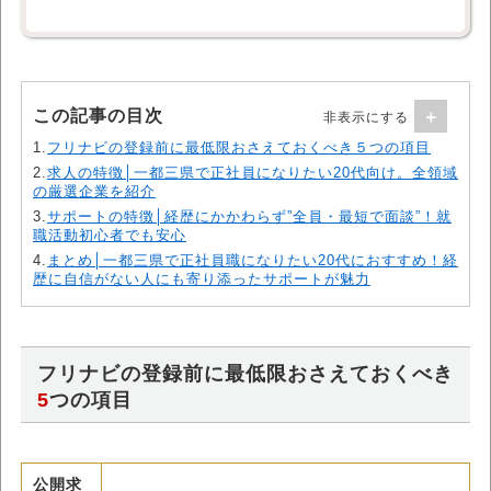
この記事の目次
1.
フリナビの登録前に最低限おさえておくべき５つの項目
2.
求人の特徴│一都三県で正社員になりたい20代向け。全領域
の厳選企業を紹介
3.
サポートの特徴│経歴にかかわらず”全員・最短で面談”！就
職活動初心者でも安心
4.
まとめ│一都三県で正社員職になりたい20代におすすめ！経
歴に自信がない人にも寄り添ったサポートが魅力
フリナビの登録前に最低限おさえておくべき
5
つの項目
公開求