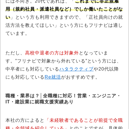
には不向き。20代であれば、「
これまでに非正規雇
用（規約社員・派遣社員など）でしか働いたことがな
い
」という方も利用できますので、「正社員向けの就
活方法を教えてほしい」という方にもフリナビは適し
ています。
ただし、
高校中退者の方は対象外
となっていま
す。”フリナビで対象から外れている”という方には、
中卒者にも対応している
ハタラクティブ
や20代以降
にも対応している
Re就活
がおすすめです。
職種・業界は？│全職種に対応！営業・エンジニア・
IT・建設業に就職支援実績あり
本社の方によると
「未経験者であることが前提で全職
種・全領域を紹介している」
とのことですが、具体的