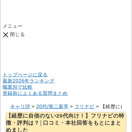
メニュー
閉じる
口コミ総数
964
件
(2026年6月25日現在) 口コミ募集中です！
※本サイトはプロモーションが含まれています
トップページに戻る
最新2026年ランキング
職業別で比較
登録前によくある質問まとめ
キャリ評
>
20代/第二新卒
>
フリナビ
>
【経歴に自信
【経歴に自信のない20代向け！】フリナビの特
徴・評判は？│口コミ・本社回答をもとにまと
めました