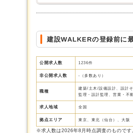
建設WALKERの登録前
公開求人数
1236件
非公開求人数
-（多数あり）
建築/土木/設備設計、設計
職種
監理・設計監理、営業・不動
求人地域
全国
拠点エリア
東京、東北（仙台）、大阪
※求人数は
2026年8月
時点調査のものです