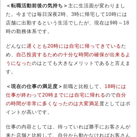
＜転職活動前後の気持ち＞
主に生活面が変わりまし
た。今までは毎日深夜2時、3時に帰宅して10時には
店舗に出勤するという生活でしたが、現在は9時～18
時の勤務体系です。
どんなに
遅くとも20時には自宅に帰ってきている
た
め、
自己投資するための十分な時間の確保が出来るよ
うになった
のはとても大きなメリットであると言えま
す。
＜現在の仕事の満足度＞
前職と比較して、
18時には
仕事が終わって20時までには自宅に帰れる
ので
自分
の時間が非常に多くなったのは大変満足
度としてはポ
イントが高いです。
仕事の内容としては、待っていれば勝手にお客さんが
来た店舗と比較して、自分から動かなければお客さん