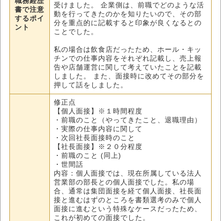
職務経歴
受けました。 企業側は、前職でどのような活
書で注意
動を行ってきたのかを知りたいので、その部
するポイ
分を重点的に記載すると印象が良くなるとの
ント
ことでした。
私の場合は飲食店だったため、ホール・キッ
チンでの仕事内容をそれぞれ記載し、売上報
告や店舗運営に関して考えていたことを記載
しました。 また、面接時に改めてその部分を
押して話をしました。
修正点
【個人面接】※１時間程度
・前職のこと（やってきたこと、退職理由）
・実際の仕事内容に関して
・次回社長面接時のこと
【社長面接】※２０分程度
・前職のこと (同上)
・世間話
内容：個人面接では、現在所属している法人
営業部の部長との個人面接でした。私の場
合、通常は集団面接を経て個人面接、社長面
接と進むはずのところを書類選考のみで個人
面接に進むという特殊なケースだったため、
これが初めての面接でした。