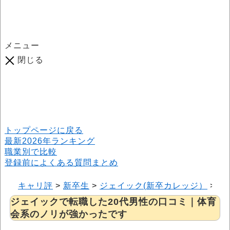
メニュー
閉じる
口コミ総数
964
件
(2026年6月25日現在) 口コミ募集中です！
※本サイトはプロモーションが含まれています
トップページに戻る
最新2026年ランキング
職業別で比較
登録前によくある質問まとめ
キャリ評
>
新卒生
>
ジェイック(新卒カレッジ）
>
ジ
ジェイックで転職した20代男性の口コミ｜体育
会系のノリが強かったです