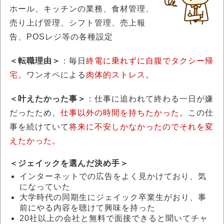
ホール、キッチンの業務、食材管理、
売り上げ管理、シフト管理、売上報
告、POSレジ等の各種設定
＜転職理由＞
：毎日
終電に乗れずに自腹でタクシー帰
宅
。ワンオペによる
肉体的ストレス
。
＜叶えたかった事＞
：仕事に追われて終わる一日が嫌
だったため、
仕事以外の時間を持ちたかった
。この仕
事を続けていて
将来に不安しかなかったのでそれを変
えたかった
。
＜
ジェイックを選んだ決め手
＞
インターネットでの広告をよく見かけており、気
になっていた
大学時代の同期生にジェイック卒業生がおり、事
前にやる内容を聴けて興味を持った
20社以上の会社と無料で面接できると聞いてチャ