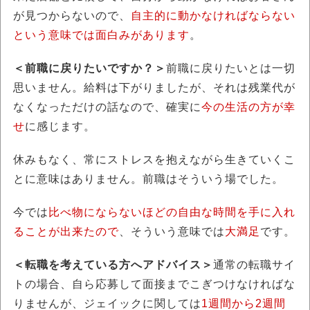
が見つからないので、
自主的に動かなければならない
という意味では面白みがあります
。
＜前職に戻りたいですか？＞
前職に戻りたいとは一切
思いません。給料は下がりましたが、それは残業代が
なくなっただけの話なので、確実に
今の生活の方が幸
せ
に感じます。
休みもなく、常にストレスを抱えながら生きていくこ
とに意味はありません。前職はそういう場でした。
今では
比べ物にならないほどの自由な時間を手に入れ
ることが出来たので
、そういう意味では
大満足
です。
＜転職を考えている方へアドバイス＞
通常の転職サイ
トの場合、自ら応募して面接までこぎつけなければな
りませんが、ジェイックに関しては
1週間から2週間