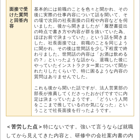
面接で受
基本的には前職のことを色々と聞かれ、その
けた質問
後に実際の仕事内容について話を聞いて、そ
と回答内
の場で次回の社長面接の日程や内容などを伺
容
いました。後から聞きましたが「履歴書提出
の時点で書き方や内容が群を抜いていた為、
ほぼお前で決まっていた」という話を聞きま
した。社長面接では、前職のことを同じよう
に聞かれ、その後は世間話を少し下程度で終
わりました。世間話の内容は「お酒は飲める
の？」といったような話から、退職した後に
やっていたインストラクター業について聞か
れたりしたくらいで、特に困るような内容の
質問はありませんでした。
これも後から聞いた話ですが、法人営業部の
部長が推薦してくださったおかげですでに内
定は決まっていたようです。「どういう人間
をここまで推しているのか気になった」とい
うことで社長面接を行ったようです。
＜苦労した点＞
特にないです。強いて言うならば就職
してから見えてきた内容と、研修中の会社案内書の内