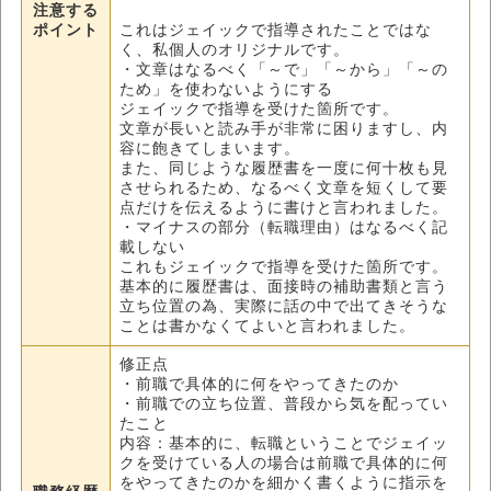
注意する
ポイント
これはジェイックで指導されたことではな
く、私個人のオリジナルです。
・文章はなるべく「～で」「～から」「～の
ため」を使わないようにする
ジェイックで指導を受けた箇所です。
文章が長いと読み手が非常に困りますし、内
容に飽きてしまいます。
また、同じような履歴書を一度に何十枚も見
させられるため、なるべく文章を短くして要
点だけを伝えるように書けと言われました。
・マイナスの部分（転職理由）はなるべく記
載しない
これもジェイックで指導を受けた箇所です。
基本的に履歴書は、面接時の補助書類と言う
立ち位置の為、実際に話の中で出てきそうな
ことは書かなくてよいと言われました。
修正点
・前職で具体的に何をやってきたのか
・前職での立ち位置、普段から気を配ってい
たこと
内容：基本的に、転職ということでジェイッ
クを受けている人の場合は前職で具体的に何
をやってきたのかを細かく書くように指示を