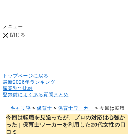
メニュー
閉じる
口コミ総数
964
件
(2026年6月25日現在) 口コミ募集中です！
※本サイトはプロモーションが含まれています
トップページに戻る
最新2026年ランキング
職業別で比較
登録前によくある質問まとめ
キャリ評
>
保育士
>
保育士ワーカー
>
今回は転職を見
今回は転職を見送ったが、プロの対応は心強か
った | 保育士ワーカーを利用した20代女性の口
コミ