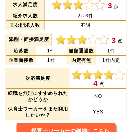
3
求人満足度
点
紹介求人数
2～3件
非公開求人数
不明
3
添削・面接満足度
点
応募数
1件
書類通過数
1件
企業面接数
1社
内定有無
1社内定
対応満足度
4
点
転職を無理にすすめられた
NO
かどうか
保育士ワーカーをまた利用
YES
したいか？
保育士ワーカーの詳細はこちら