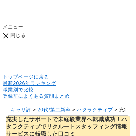
メニュー
閉じる
口コミ総数
964
件
(2026年6月25日現在) 口コミ募集中です！
※本サイトはプロモーションが含まれています
トップページに戻る
最新2026年ランキング
職業別で比較
登録前によくある質問まとめ
キャリ評
>
20代/第二新卒
>
ハタラクティブ
>
充実し
充実したサポートで未経験業界へ転職成功！ハ
タラクティブでリクルートスタッフィング情報
サービスに転職した口コミ