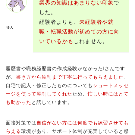
業界の知識はあまりない印象
で
した。
経験者よりも、
未経験者や就
Iさん
職・転職活動が初めての方に向
いているかも
しれません。
履歴書や職務経歴書の作成経験がなかったIさんです
が、
書き方から添削まで丁寧に行ってもらえました
。
自宅で記入・修正したものについても
ショートメッセ
ージを使って添削してくれた
ため、
忙しい時にはとて
も助かった
と話しています。
面接対策では
自信がない方には何度でも練習させても
らえる
環境があり、サポート体制が充実していると感