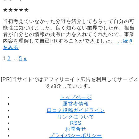
★★★★★
当初考えていなかった分野を紹介してもらって自分の可
能性に気づけました。良く知らない業界でしたが、担当
者が自分との情報の共有に力を入れてくれたので、事業
内容を理解して自己PRすることができました。
…続き
をみる
1
2
…
5
»
投
稿
の
[PR]当サイトではアフィリエイト広告を利用してサービス
を紹介しています。
ペ
トップページ
ー
運営者情報
ジ
口コミ投稿ガイドライン
リンクについて
送
RSS
り
お問合せ
プライバシーポリシー