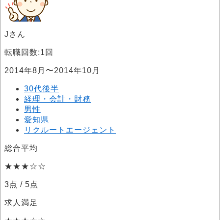
Jさん
転職回数:1回
2014年8月〜2014年10月
30代後半
経理・会計・財務
男性
愛知県
リクルートエージェント
総合平均
★★★☆☆
3点
/ 5点
求人満足