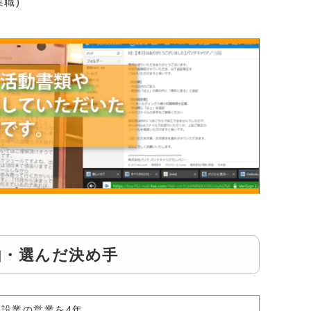
職)
由・選んだ決め手
建設業の営業を4年