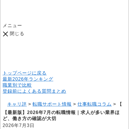
メニュー
閉じる
口コミ総数
964
件
(2026年6月25日現在) 口コミ募集中です！
※本サイトはプロモーションが含まれています
トップページに戻る
最新2026年ランキング
職業別で比較
登録前によくある質問まとめ
キャリ評
>
転職サポート情報
>
仕事転職コラム
>
【最
【最新版】2026年7月の転職情報｜求人が多い業界ほ
ど、働き方の確認が大切
2026年7月3日