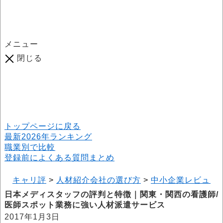
メニュー
閉じる
口コミ総数
964
件
(2026年6月25日現在) 口コミ募集中です！
※本サイトはプロモーションが含まれています
トップページに戻る
最新2026年ランキング
職業別で比較
登録前によくある質問まとめ
キャリ評
>
人材紹介会社の選び方
>
中小企業レビュー
日本メディスタッフの評判と特徴｜関東・関西の看護師/
医師スポット業務に強い人材派遣サービス
2017年1月3日