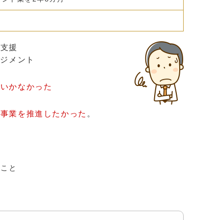
務支援
ネジメント
得いかなかった
な事業を推進したかった
。
＞
たこと