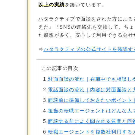
以上の実績
を築いています。
ハタラクティブで面談をされた方による
えた』『SNSの連絡先を交換して、ち
た感想が多く、安心して利用できる会社
⇒
ハタラクティブの公式サイトを確認す
この記事の目次
1.
対面面談の流れ｜在職中でも相談し
2.
電話面談の流れ｜内容は対面面談と大
3.
面談前に準備しておきたいポイント
4.
担当の転職エージェントはどんな人
5.
面談する前によく聞かれる質問と回
6.
転職エージェントを複数社利用する