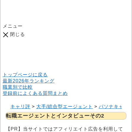
メニュー
閉じる
口コミ総数
964
件
(2026年6月25日現在) 口コミ募集中です！
※本サイトはプロモーションが含まれています
トップページに戻る
最新2026年ランキング
職業別で比較
登録前によくある質問まとめ
キャリ評
>
大手/総合型エージェント
>
パソナキャリ
転職エージェントとインタビューその2
【PR】当サイトではアフィリエイト広告を利用して