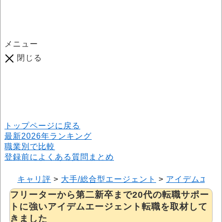
メニュー
閉じる
口コミ総数
964
件
(2026年6月25日現在) 口コミ募集中です！
※本サイトはプロモーションが含まれています
トップページに戻る
最新2026年ランキング
職業別で比較
登録前によくある質問まとめ
キャリ評
>
大手/総合型エージェント
>
アイデムエー
フリーターから第二新卒まで20代の転職サポー
トに強いアイデムエージェント転職を取材して
きました