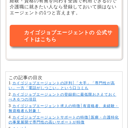
経験・資格の有無を問わず全国で利用できるので
介護職に就きたい人なら登録しておいて損はない
エージェントの1つと言えます。
カイゴジョブエージェントの 公式サ
イトはこちら
この記事の目次
1.
カイゴジョブエージェントの評判│「大手」「専門性が高
い」一方「電話がしつこい」という口コミも
2.
カイゴジョブエージェントの登録前に最低限おさえておく
べき６つの項目
3.
カイゴジョブエージェント求人の特徴│有資格者、未経験・
無資格者も対象！
4.
カイゴジョブエージェントサポートの特徴│医療・介護特化
の事業展開で専門性の高いサポートが特徴