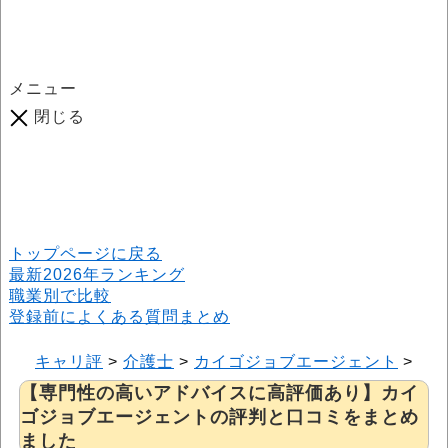
メニュー
閉じる
口コミ総数
964
件
(2026年6月25日現在) 口コミ募集中です！
※本サイトはプロモーションが含まれています
トップページに戻る
最新2026年ランキング
職業別で比較
登録前によくある質問まとめ
キャリ評
>
介護士
>
カイゴジョブエージェント
>
【
【専門性の高いアドバイスに高評価あり】カイ
ゴジョブエージェントの評判と口コミをまとめ
ました