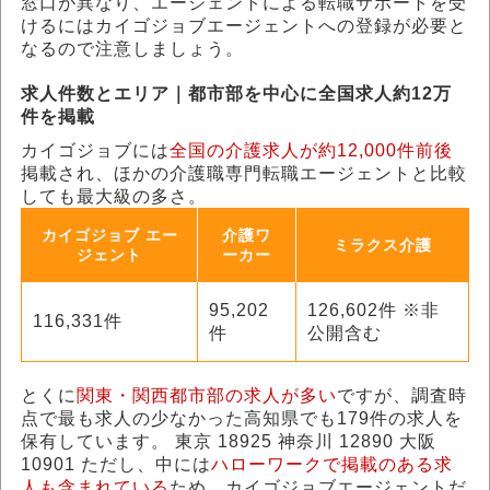
窓口が異なり、エージェントによる転職サポートを受
けるにはカイゴジョブエージェントへの登録が必要と
なるので注意しましょう。
求人件数とエリア｜都市部を中心に全国求人約12万
件を掲載
カイゴジョブには
全国の介護求人が約12,000件前後
掲載され、ほかの介護職専門転職エージェントと比較
しても最大級の多さ。
カイゴジョブ エー
介護ワ
ミラクス介護
ジェント
ーカー
95,202
126,602件 ※非
116,331件
件
公開含む
とくに
関東・関西都市部の求人が多い
ですが、調査時
点で最も求人の少なかった高知県でも179件の求人を
保有しています。 東京 18925 神奈川 12890 大阪
10901 ただし、中には
ハローワークで掲載のある求
人も含まれている
ため、カイゴジョブエージェントだ