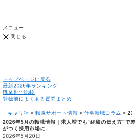
メニュー
閉じる
口コミ総数
964
件
(2026年6月25日現在) 口コミ募集中です！
※本サイトはプロモーションが含まれています
トップページに戻る
最新2026年ランキング
職業別で比較
登録前によくある質問まとめ
キャリ評
>
転職サポート情報
>
仕事転職コラム
>
20
2026年5月の転職情報｜求人増でも“経験の伝え方”で差
がつく採用市場に
2026年5月20日