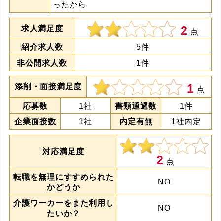
ったから
2
求人満足度
点
紹介求人数
5件
非公開求人数
1件
1
添削・面接満足度
点
応募数
1社
書類通過数
1件
企業面接数
1社
内定有無
1社内定
対応満足度
2
点
転職を無理にすすめられた
NO
かどうか
介護ワーカーをまた利用し
NO
たいか？