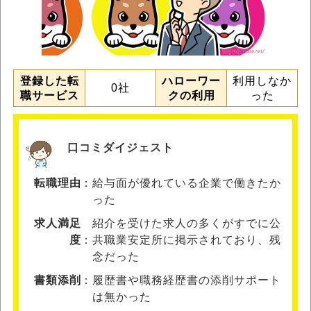
登録した転
ハローワー
利用しなか
0社
職サービス
クの利用
った
口コミダイジェスト
転職理由
給与面が優れている企業で働きたか
った
求人満足
紹介を受けた求人の多くがすでに公
度
共職業安定所に掲示されており、残
念だった
書類添削
履歴書や職務経歴書の添削サポート
は無かった