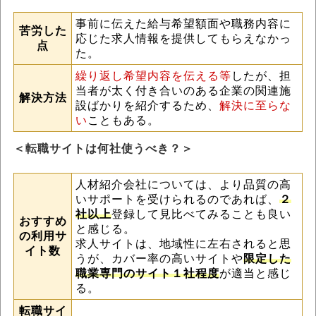
事前に伝えた給与希望額面や職務内容に
苦労した
応じた求人情報を提供してもらえなかっ
点
た。
繰り返し希望内容を伝える等
したが、担
当者が太く付き合いのある企業の関連施
解決方法
設ばかりを紹介するため、
解決に至らな
い
こともある。
＜転職サイトは何社使うべき？＞
人材紹介会社については、より品質の高
いサポートを受けられるのであれば、
２
社以上
登録して見比べてみることも良い
おすすめ
と感じる。
の利用サ
求人サイトは、地域性に左右されると思
イト数
うが、カバー率の高いサイトや
限定した
職業専門のサイト１社程度
が適当と感じ
る。
転職サイ