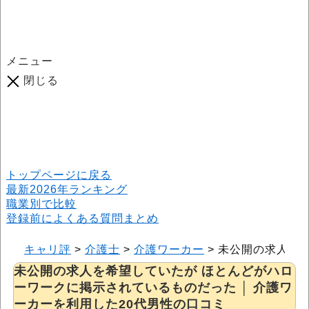
メニュー
閉じる
口コミ総数
964
件
(2026年6月25日現在) 口コミ募集中です！
※本サイトはプロモーションが含まれています
トップページに戻る
最新2026年ランキング
職業別で比較
登録前によくある質問まとめ
キャリ評
>
介護士
>
介護ワーカー
>
未公開の求人を希
未公開の求人を希望していたが ほとんどがハロ
ーワークに掲示されているものだった │ 介護ワ
ーカーを利用した20代男性の口コミ