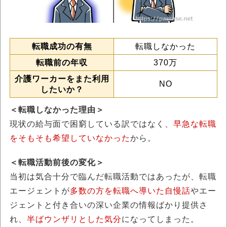
転職成功の有無
転職しなかった
転職前の年収
370万
介護ワーカーをまた利用
NO
したいか？
＜転職しなかった理由＞
現状の給与面で困窮している訳ではなく、
早急な転職
をそもそも希望していなかった
から。
＜転職活動前後の変化＞
当初は気合十分で臨んだ転職活動ではあったが、転職
エージェントが
多数の方を転職へ導いた自慢話
やエー
ジェントと付き合いの深い企業の情報ばかり提供さ
れ、
半ばウンザリとした気分
になってしまった。