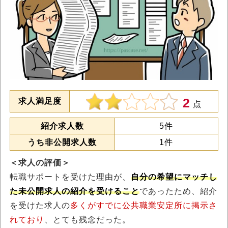
2
求人満足度
点
紹介求人数
5件
うち非公開求人数
1件
＜求人の評価＞
転職サポートを受けた理由が、
自分の希望にマッチし
た未公開求人の紹介を受けること
であったため、紹介
を受けた求人の
多くがすでに公共職業安定所に掲示さ
れており
、とても残念だった。