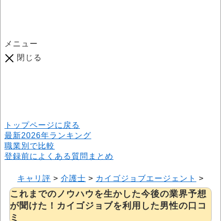
メニュー
閉じる
口コミ総数
964
件
(2026年6月25日現在) 口コミ募集中です！
※本サイトはプロモーションが含まれています
トップページに戻る
最新2026年ランキング
職業別で比較
登録前によくある質問まとめ
キャリ評
>
介護士
>
カイゴジョブエージェント
>
こ
これまでのノウハウを生かした今後の業界予想
が聞けた！カイゴジョブを利用した男性の口コ
ミ