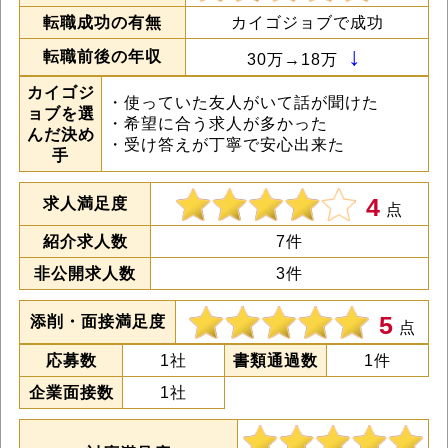
転職成功の有無
カイゴジョブで成功
↓
転職前後の年収
30万→18万
カイゴジ
・使っていた友人がいて話が聞けた
ョブを選
・希望に合う求人が多かった
んだ決め
・受け答えが丁寧で安心出来た
手
4
求人満足度
点
紹介求人数
7件
非公開求人数
3件
5
添削・面接満足度
点
応募数
1社
書類通過数
1件
企業面接数
1社