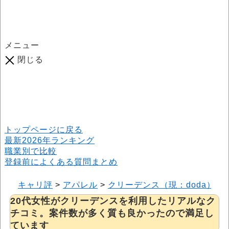
メニュー
閉じる
口コミ総数
964
件
(2026年6月25日現在) 口コミ募集中です！
※本サイトはプロモーションが含まれています
トップページに戻る
最新2026年ランキング
職業別で比較
登録前によくある質問まとめ
キャリ評
>
アパレル
>
クリーデンス（現：doda）
>
20代女性がクリーデンスを利用したリアルなク
チコミ。案件数が多く質も良かったので満足し
ています