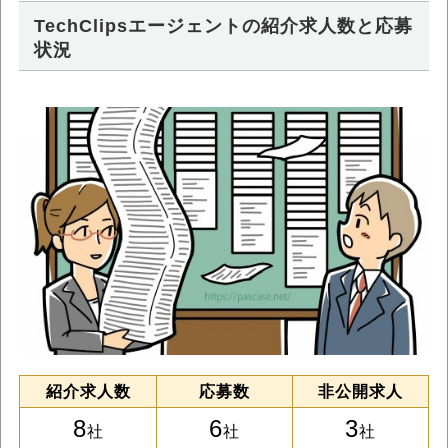
TechClipsエージェントの紹介求人数と応募
状況
紹介求人数
応募数
非公開求人
8
6
3
社
社
社