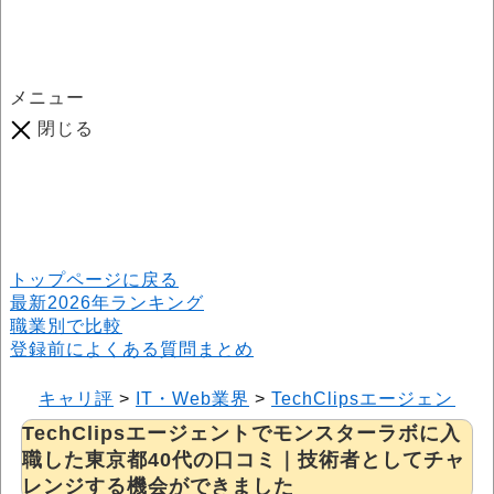
メニュー
閉じる
口コミ総数
964
件
(2026年6月25日現在) 口コミ募集中です！
※本サイトはプロモーションが含まれています
トップページに戻る
最新2026年ランキング
職業別で比較
登録前によくある質問まとめ
キャリ評
>
IT・Web業界
>
TechClipsエージェント
>
TechClipsエージェントでモンスターラボに入
職した東京都40代の口コミ｜技術者としてチャ
レンジする機会ができました