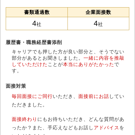
書類通過数
企業面接数
4
4
社
社
履歴書・職務経歴書添削
キャリアでも押した方が良い部分と、そうでない
部分があるとお聞きしました。
一緒に内容を推敲
していただけた
ことが
本当にありがたかった
で
す。
面接対策
毎回面接にご同行
いただき、
面接前にお話
してい
ただきました。
面接終わり
にもお待ちいただき、どんな質問があ
ったか？また、手応えなどもお話し
アドバイス
を