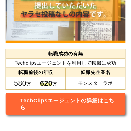
転職成功の有無
Techclipsエージェントを利用して転職に成功
転職前後の年収
転職先企業名
580
620
モンスターラボ
万 →
万
TechClipsエージェントの詳細はこち
ら