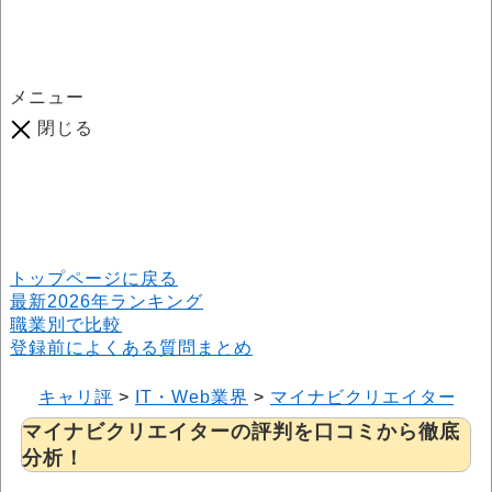
メニュー
閉じる
口コミ総数
964
件
(2026年6月25日現在) 口コミ募集中です！
※本サイトはプロモーションが含まれています
トップページに戻る
最新2026年ランキング
職業別で比較
登録前によくある質問まとめ
キャリ評
>
IT・Web業界
>
マイナビクリエイター
>
マイナビクリエイターの評判を口コミから徹底
分析！