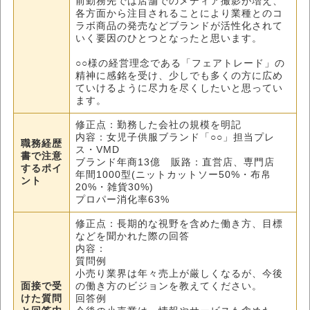
前勤務先では店舗でのメディア撮影が増え、
各方面から注目されることにより業種とのコ
ラボ商品の発売などブランドが活性化されて
いく要因のひとつとなったと思います。
○○様の経営理念である「フェアトレード」の
精神に感銘を受け、少しでも多くの方に広め
ていけるように尽力を尽くしたいと思ってい
ます。
修正点：勤務した会社の規模を明記
内容：女児子供服ブランド「○○」担当プレ
職務経歴
ス・VMD
書で注意
ブランド年商13億 販路：直営店、専門店
するポイ
年間1000型(ニットカットソー50%・布帛
ント
20%・雑貨30%)
プロパー消化率63%
修正点：長期的な視野を含めた働き方、目標
などを聞かれた際の回答
内容：
質問例
小売り業界は年々売上が厳しくなるが、今後
面接で受
の働き方のビジョンを教えてください。
けた質問
回答例