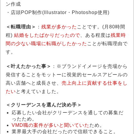
ン作成
・店頭POP制作(Illustrator・Photoshop使用)
＜転職理由＞
：
残業が多かった
ことです。(月80時間
程)
結婚をしたばかりだったので
、ある程度は
残業時
間の少ない職場に転職がしたかった
ことが転職理由で
す。
＜叶えたかった事＞
：※ブランドイメージを売場から
発信することをモットーに視覚的セールスアピールの
高い店舗へと成長させ、
売上向上に貢献する仕事をし
たい
と考えていました。
＜
クリーデンスを選んだ決め手
＞
応募したい会社がクリーデンスを通しての募集だ
ったため。
VMD職の案件が多いと聞いていた
ため。
業界最大手の会社だったので信頼できること。