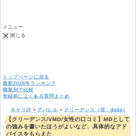
メニュー
閉じる
口コミ総数
964
件
(2026年6月25日現在) 口コミ募集中です！
※本サイトはプロモーションが含まれています
トップページに戻る
最新2026年ランキング
職業別で比較
登録前によくある質問まとめ
キャリ評
>
アパレル
>
クリーデンス（現：doda）
>
【クリーデンス/VMD/女性の口コミ】MDとして
の強みを書いたほうがよいなど、具体的なアド
バイスをもらえた