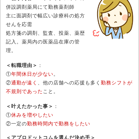
併設調剤薬局にて勤務薬剤師
主に面調剤で幅広い診療科の処方
せんを応需
処方箋の調剤、監査、投薬、薬歴
記入。薬局内の医薬品在庫の管
理。
＜転職理由＞
：
①
年間休日が少ない
。
②
通勤が遠く
、他の店舗への応援も多く
勤務シフトが
不規則であった
こと。
＜叶えたかった事＞
：
①
休みを増やしたい
②一定の
勤務時間内で勤務をしたい
＜
アプロドットコムを選んだ決め手
＞