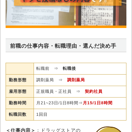
前職の仕事内容・転職理由・選んだ決め手
転職前 ⇒
転職後
勤務形態
調剤薬局 ⇒
調剤薬局
雇用形態
正規職員・正社員 ⇒
契約社員
勤務時間
月21~23日/1日8時間⇒
月15/1日8時間
転職回数
1回目
＜仕事内容＞
：ドラッグストアの