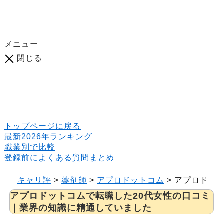
メニュー
閉じる
口コミ総数
964
件
(2026年6月25日現在) 口コミ募集中です！
※本サイトはプロモーションが含まれています
トップページに戻る
最新2026年ランキング
職業別で比較
登録前によくある質問まとめ
キャリ評
>
薬剤師
>
アプロドットコム
>
アプロドッ
アプロドットコムで転職した20代女性の口コミ
｜業界の知識に精通していました