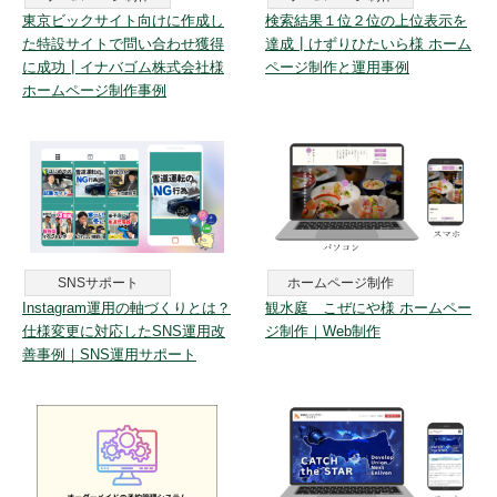
東京ビックサイト向けに作成し
検索結果１位２位の上位表示を
た特設サイトで問い合わせ獲得
達成┃けずりひたいら様 ホーム
に成功┃イナバゴム株式会社様
ページ制作と運用事例
ホームページ制作事例
SNSサポート
ホームページ制作
Instagram運用の軸づくりとは？
観水庭 こぜにや様 ホームペー
仕様変更に対応したSNS運用改
ジ制作｜Web制作
善事例｜SNS運用サポート