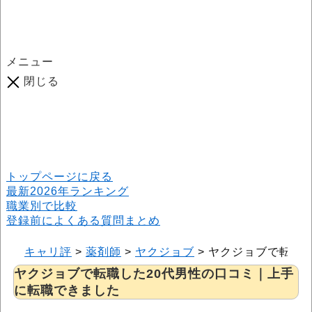
メニュー
閉じる
口コミ総数
964
件
(2026年6月25日現在) 口コミ募集中です！
※本サイトはプロモーションが含まれています
トップページに戻る
最新2026年ランキング
職業別で比較
登録前によくある質問まとめ
キャリ評
>
薬剤師
>
ヤクジョブ
>
ヤクジョブで転職し
ヤクジョブで転職した20代男性の口コミ｜上手
に転職できました