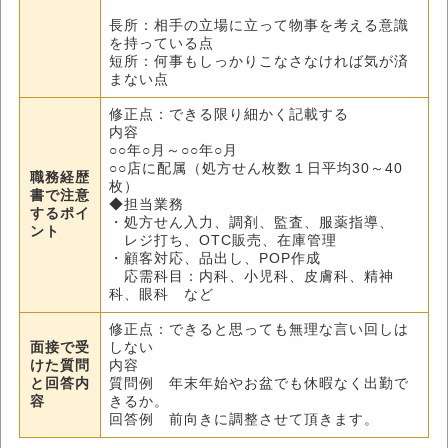
長所：相手の立場に立って物事を考える意識
を持っている点
短所：何事もしっかりこなさなければ気が済
まない点
修正点：できる限り細かく記載する
内容
○○年○月～○○年○月
○○店に配属（処方せん枚数１日平均30～40
職務経歴
枚）
書で注意
◆担当業務
するポイ
・処方せん入力、調剤、監査、服薬指導、
ント
レジ打ち、OTC販売、在庫管理
・顧客対応、品出し、POP作成
応需科目：内科、小児科、皮膚科、精神
科、眼科 など
修正点：できると思っても無理な言い回しは
面接で受
しない
けた質問
内容
と回答内
質問例 年末年始やお盆でも休暇なく出勤で
容
きるか。
回答例 前向きに調整させて頂きます。