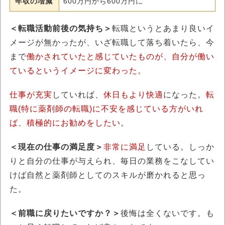
年収の増減
600万円から600万円に
＜転職活動前後の気持ち＞
転職というとあまり良いイ
メージが無かったが、いざ転職して落ち着いたら、今
まで
働かされていたと感じていたものが、自分が働い
ているというイメージに変わった
。
仕事が充実
していれば、
休日もより快適
になった。
転
職(特に薬剤師の転職)に不安を感じている方がいれ
ば、積極的にお勧めをしたい
。
＜現在の仕事の満足度＞
非常に満足
している。しっか
りと自分の仕事が与えられ、毎日の業務をこなしてい
けば自然と薬剤師としてのスキルが磨かれると思っ
た。
＜前職に戻りたいですか？＞
後悔は全くないです。も