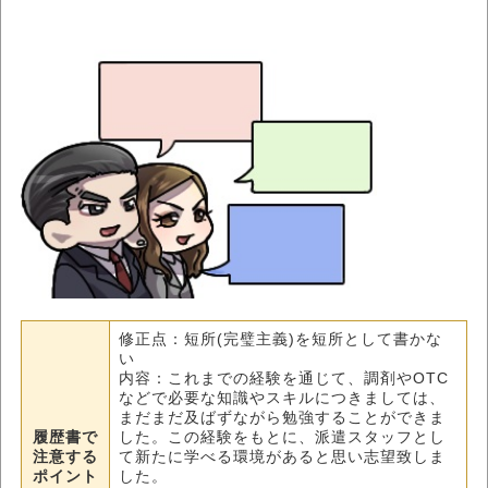
修正点：短所(完璧主義)を短所として書かな
い
内容：これまでの経験を通じて、調剤やOTC
などで必要な知識やスキルにつきましては、
まだまだ及ばずながら勉強することができま
履歴書で
した。この経験をもとに、派遣スタッフとし
注意する
て新たに学べる環境があると思い志望致しま
ポイント
した。