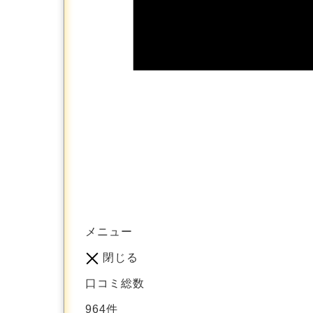
メニュー
閉じる
口コミ総数
964
件