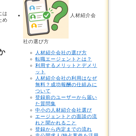
には
人材紹介会
ため
社の選び方
か
人材紹介会社の選び方
転職エージェントとは？
利用するメリットとデメリ
ット
人材紹介会社の利用はなぜ
無料？成功報酬の仕組みに
ついて
登録前のユーザーから届い
た質問集
中小の人材紹介会社選び
エージェントとの面談の流
れと聞かれること
登録から内定までの流れ
非公開求人/独占案件を活用