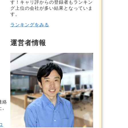
す！
キャリ評からの登録者もランキン
グ上位の会社が多い結果
となっていま
す。
ランキングをみる
運営者情報
連絡
た。
コ