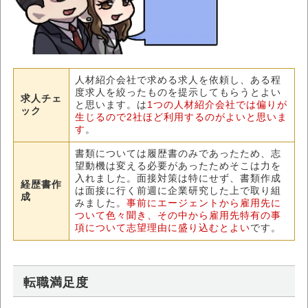
人材紹介会社で求める求人を依頼し、ある程
度求人を絞ったものを提示してもらうとよい
求人チェ
と思います。は
1つの人材紹介会社では偏りが
ック
生じるので2社ほど利用するのがよいと思いま
す
。
書類については履歴書のみであったため、志
望動機は変える必要があったためそこは力を
入れました。面接対策は特にせず、書類作成
経歴書作
は面接に行く前週に企業研究した上で取り組
成
みました。
事前にエージェントから雇用先に
ついて色々聞き、その中から雇用先特有の事
項について志望理由に盛り込むとよい
です。
転職満足度