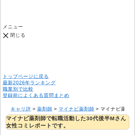
メニュー
閉じる
口コミ総数
964
件
(2026年6月25日現在) 口コミ募集中です！
※本サイトはプロモーションが含まれています
トップページに戻る
最新2026年ランキング
職業別で比較
登録前によくある質問まとめ
キャリ評
>
薬剤師
>
マイナビ薬剤師
>
マイナビ薬剤
マイナビ薬剤師で転職活動した30代後半Mさん
女性コミレポートです。