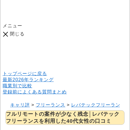
メニュー
閉じる
口コミ総数
964
件
(2026年6月25日現在) 口コミ募集中です！
※本サイトはプロモーションが含まれています
トップページに戻る
最新2026年ランキング
職業別で比較
登録前によくある質問まとめ
キャリ評
>
フリーランス
>
レバテックフリーランス
フルリモートの案件が少なく残念│レバテック
フリーランスを利用した40代女性の口コミ