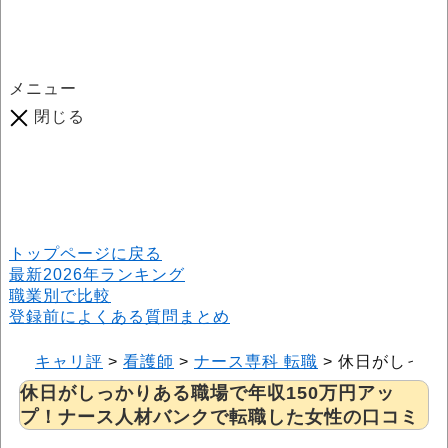
メニュー
閉じる
口コミ総数
964
件
(2026年6月25日現在) 口コミ募集中です！
※本サイトはプロモーションが含まれています
トップページに戻る
最新2026年ランキング
職業別で比較
登録前によくある質問まとめ
キャリ評
>
看護師
>
ナース専科 転職
>
休日がしっか
休日がしっかりある職場で年収150万円アッ
プ！ナース人材バンクで転職した女性の口コミ