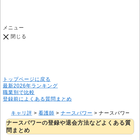
メニュー
閉じる
口コミ総数
964
件
(2026年6月25日現在) 口コミ募集中です！
※本サイトはプロモーションが含まれています
トップページに戻る
最新2026年ランキング
職業別で比較
登録前によくある質問まとめ
キャリ評
>
看護師
>
ナースパワー
>
ナースパワーの
ナースパワーの登録や退会方法などよくある質
問まとめ