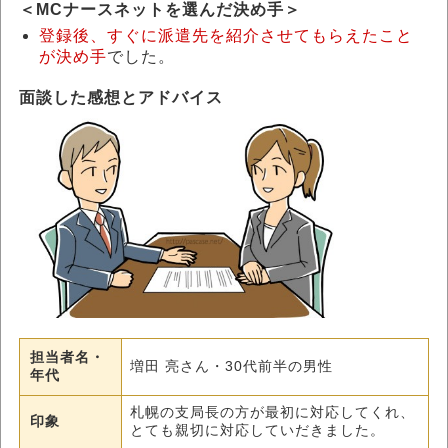
＜
MCナースネットを選んだ決め手
＞
登録後、すぐに派遣先を紹介させてもらえたこと
が決め手
でした。
面談した感想とアドバイス
担当者名・
増田 亮さん・30代前半の男性
年代
札幌の支局長の方が最初に対応してくれ、
印象
とても親切に対応していだきました。