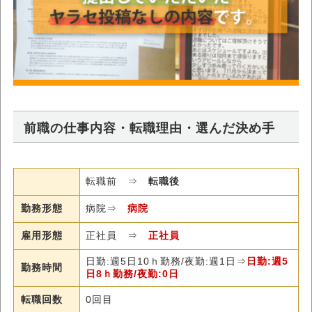
前職の仕事内容・転職理由・選んだ決め手
転職前 ⇒
転職後
勤務形態
病院⇒
病院
雇用形態
正社員 ⇒
正社員
日勤:週5日10ｈ勤務/夜勤:週1日⇒
日勤:週5
勤務時間
日8ｈ勤務/夜勤:0日
転職回数
0回目