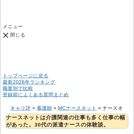
メニュー
閉じる
口コミ総数
964
件
(2026年6月25日現在) 口コミ募集中です！
※本サイトはプロモーションが含まれています
トップページに戻る
最新2026年ランキング
職業別で比較
登録前によくある質問まとめ
キャリ評
>
看護師
>
MCナースネット
>
ナースネット
ナースネットは介護関連の仕事も多く仕事の幅
があった。30代の派遣ナースの体験談。