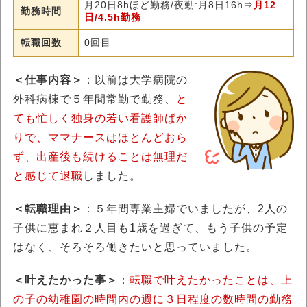
月20日8hほど勤務/夜勤:月8日16h⇒
月12
勤務時間
日/4.5h勤務
転職回数
0回目
＜仕事内容＞
：以前は大学病院の
外科病棟で５年間常勤で勤務、
と
ても忙しく独身の若い看護師ばか
りで、ママナースはほとんどおら
ず、出産後も続けることは無理だ
と感じて退職
しました。
＜転職理由＞
：５年間専業主婦でいましたが、2人の
子供に恵まれ２人目も1歳を過ぎて、もう子供の予定
はなく、そろそろ働きたいと思っていました。
＜叶えたかった事＞
：
転職で叶えたかったことは、上
の子の幼稚園の時間内の週に３日程度の数時間の勤務