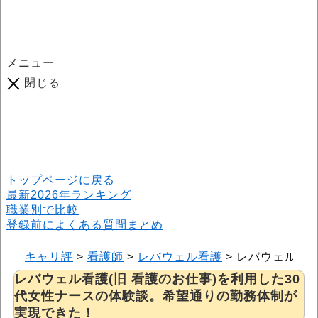
メニュー
閉じる
口コミ総数
964
件
(2026年6月25日現在) 口コミ募集中です！
※本サイトはプロモーションが含まれています
トップページに戻る
最新2026年ランキング
職業別で比較
登録前によくある質問まとめ
キャリ評
>
看護師
>
レバウェル看護
>
レバウェル看護
レバウェル看護(旧 看護のお仕事)を利用した30
代女性ナースの体験談。希望通りの勤務体制が
実現できた！