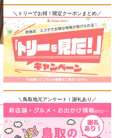
＼トリーでお得！限定クーポンまとめ／
。
＼鳥取地元アンケート！謝礼あり／
ま