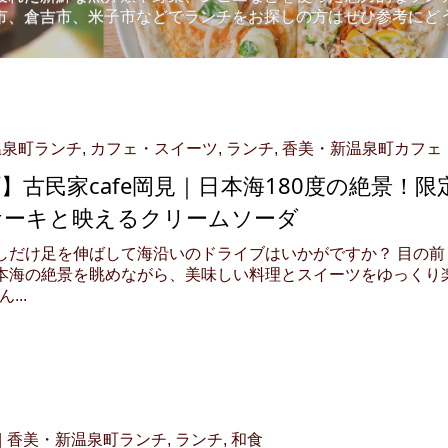
市、倉吉市、米子市などでランチをお探しの方はぜひ参考にど
温泉町ランチ
,
カフェ・スイーツ
,
ランチ
,
香美・新温泉町カフェ
】古民家cafe岡見｜日本海180度の絶景！限
ケーキと映えるクリームソーダ
しだけ足を伸ばして海沿いのドライブはいかがですか？ 目の前
本海の絶景を眺めながら、美味しい料理とスイーツをゆっくり
...
香美・新温泉町ランチ
,
ランチ
,
和食