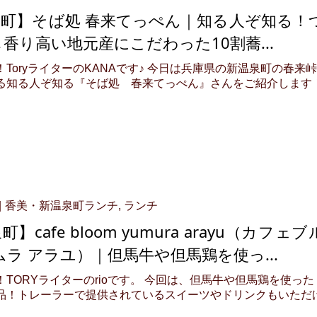
泉町】そば処 春来てっぺん｜知る人ぞ知る！
香り高い地元産にこだわった10割蕎...
ToryライターのKANAです♪ 今日は兵庫県の新温泉町の春来峠
る知る人ぞ知る『そば処 春来てっぺん』さんをご紹介します
香美・新温泉町ランチ
,
ランチ
】cafe bloom yumura arayu（カフェブ
ムラ アラユ）｜但馬牛や但馬鶏を使っ...
TORYライターのrioです。 今回は、但馬牛や但馬鶏を使った
品！トレーラーで提供されているスイーツやドリンクもいただ