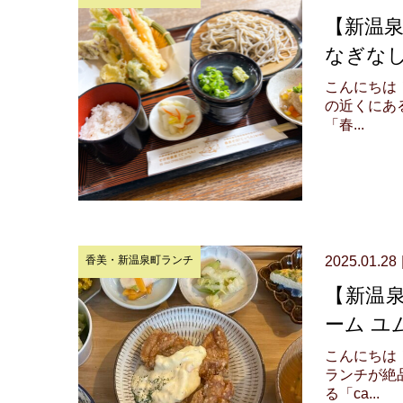
【新温
なぎなし
こんにちは！
の近くにあ
「春...
香美・新温泉町ランチ
2025.01.28
【新温泉町
ーム ユ
こんにちは！
ランチが絶
る「ca...