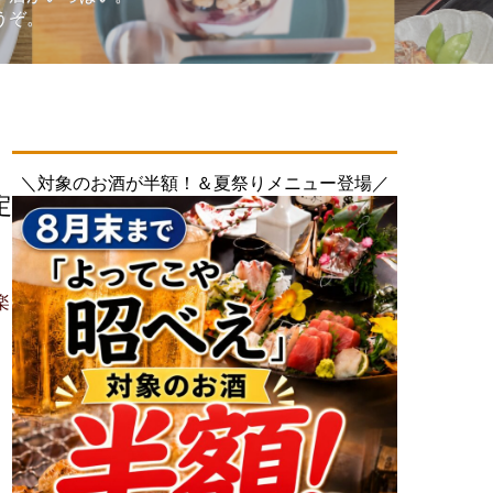
うぞ。
＼対象のお酒が半額！＆夏祭りメニュー登場／
定
楽