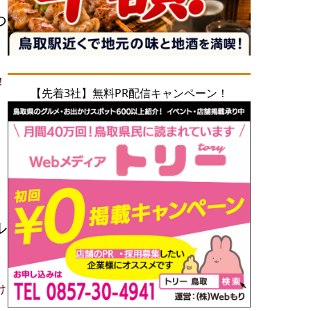
つ
！
【先着3社】無料PR配信キャンペーン！
ル
け