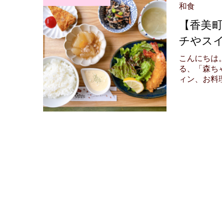
和食
【香美
チやスイ
こんにちは
る、「森ち
ィン、お料理.