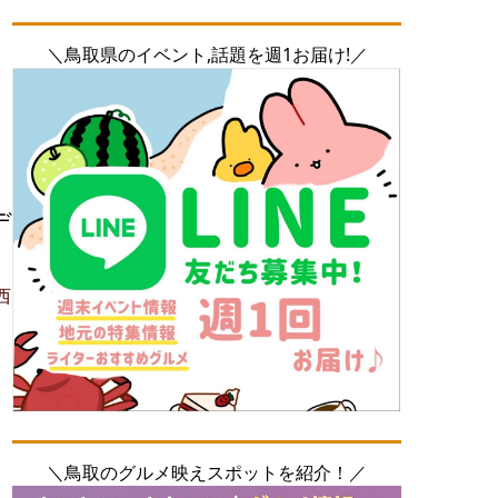
＼鳥取県のイベント,話題を週1お届け!／
デ
西
＼鳥取のグルメ映えスポットを紹介！／