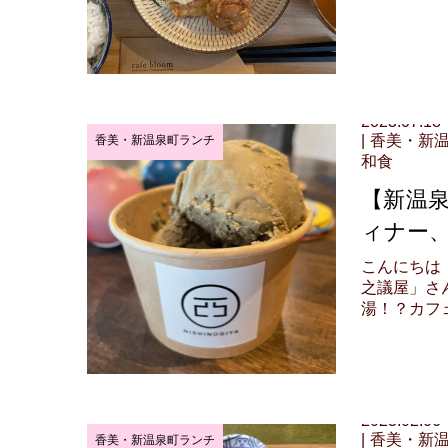
2023.07.18
香美・新
香美・新温泉町ランチ
和食
【新温
ィナー、
こんにちは
之議屋」さ
湯！？カフェな
2023.02.06
香美・新
香美・新温泉町ランチ