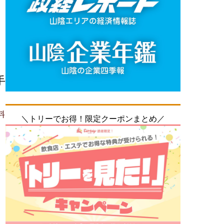
手
料
＼トリーでお得！限定クーポンまとめ／