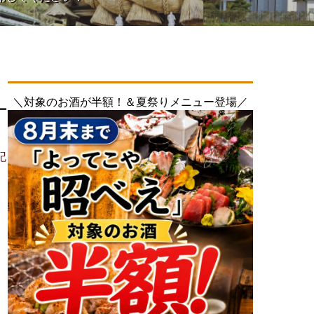
＼対象のお酒が半額！＆夏祭りメニュー登場／
ー
記