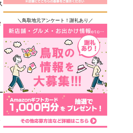
ス
＼鳥取地元アンケート！謝礼あり／
2
ー
ま