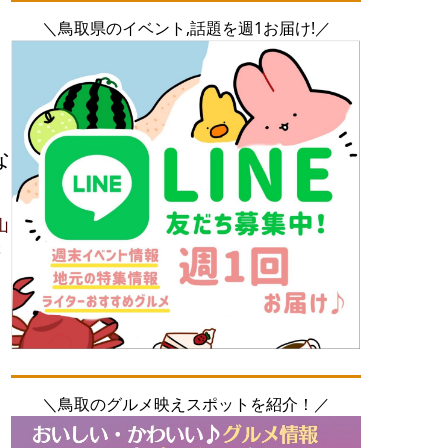
＼鳥取県のイベント,話題を週1お届け!／
な
山
躍
＼鳥取のグルメ映えスポットを紹介！／