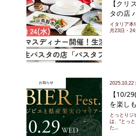
【クリ
タの店 
イタリア本
月23日・2
お知らせ
2025.10.22
【10/
を楽しも
とっとりジビ
は、“とっ
た...