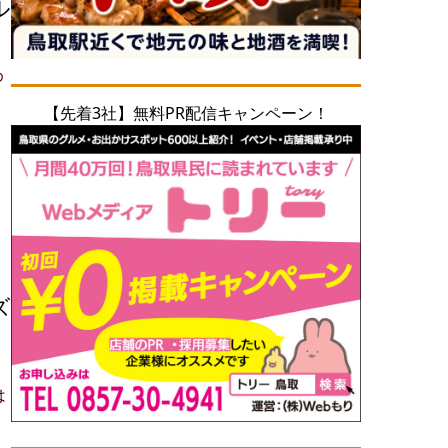
ル
め
【先着3社】無料PR配信キャンペーン！
ズ
」
は