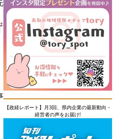
元
は
ポ
事
【政経レポート】月3回、県内企業の最新動向・
経営者の声をお届け!