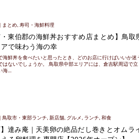
まとめ
,
寿司・海鮮料理
市・東伯郡の海鮮丼おすすめ店まとめ】鳥取
リアで味わう海の幸
で海鮮丼を食べたいと思ったとき、どのお店に行けばいいか迷
ではないでしょうか。 鳥取県中部エリアには、倉吉駅周辺で立
...
鳥取市・東部ランチ
,
新店舗
,
グルメ
,
ランチ
,
和食
町】達み庵｜天美卵の絶品だし巻きとオムラ
える卵料理を専門店【2026年オープン】