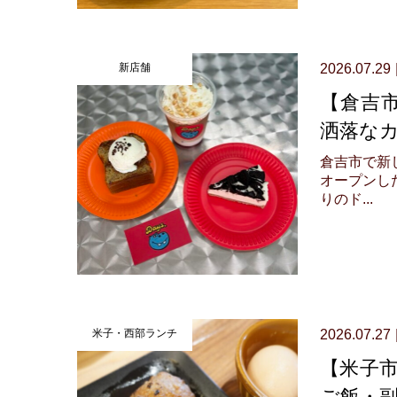
新店舗
2026.07.29
【倉吉市
洒落なカ
倉吉市で新
オープンし
りのド...
米子・西部ランチ
2026.07.27
【米子
ご飯・