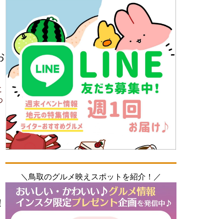
お
に
わ
＼鳥取のグルメ映えスポットを紹介！／
！