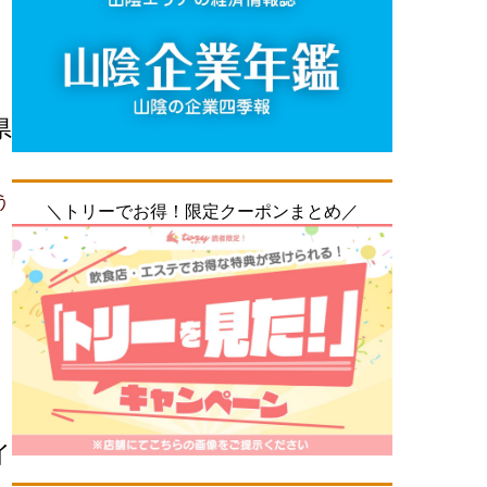
県
う
＼トリーでお得！限定クーポンまとめ／
イ