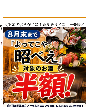
＼対象のお酒が半額！＆夏祭りメニュー登場／
格
お
ら