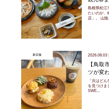
島根県松江
たいのが、
店」。 山陰..
新店舗
2026.08.03
【鳥取市
ツが変
「次はどん
を見つけまし
SWE...