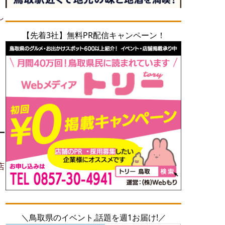
し
【先着3社】無料PR配信キャンペーン！
ー
店
＼鳥取県のイベント,話題を週1お届け!／