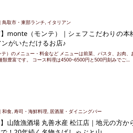
鳥取市・東部ランチ
,
イタリアン
】monte（モンテ）｜シェフこだわりの本
アンがいただけるお店♪
（モンテ）のメニュー・料金など メニューは前菜、パスタ、お肉、
類豊富です。 コース料理は4500~6500円と500円刻みでご...
和食
,
寿司・海鮮料理
,
居酒屋・ダイニングバー
】山陰漁酒場 丸善水産 松江店｜地元の方か
で！20年続く名物さばしゃぶと山...