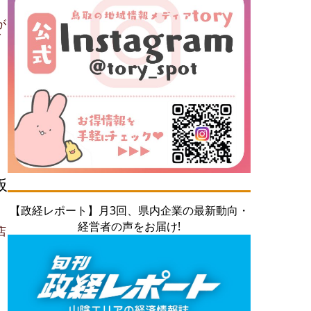
が
グ
板
【政経レポート】月3回、県内企業の最新動向・
経営者の声をお届け!
店
コ