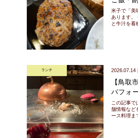
米子で「美
あります。
と牛汁を看板.
ランチ
2026.07.14
【鳥取
パフォ
この記事で
舗情報など
ース料理まで.