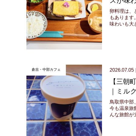
卵料理は、
もあります
味わいも大きく
倉吉・中部カフェ
2026.07.05
【三朝
｜ミルク
鳥取県中部
今も温泉旅
んな旅館が立.